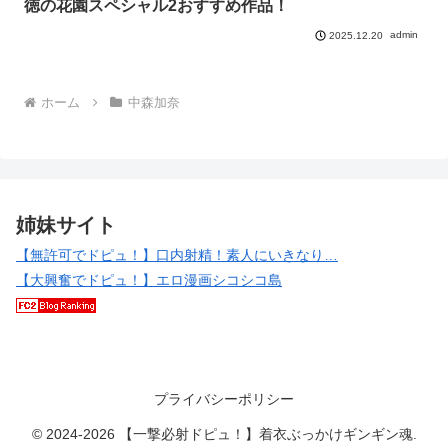
徳の花園スペシャル2おすすめ作品！
admin
2025.12.20
ホーム
中森加奈
姉妹サイト
【無許可でドピュ！】口内射精！素人にいきなり…
【大興奮でドピュ！】エロ漫画シコシコ島
プライバシーポリシー
© 2024-2026 【一撃必射ドピュ！】着衣ぶっかけギンギン魂.