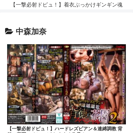
【一撃必射ドピュ！】着衣ぶっかけギンギン魂
中森加奈
【一撃必射ドピュ！】ハードレズビアン＆連縛調教 背