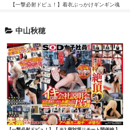
【一撃必射ドピュ！】着衣ぶっかけギンギン魂
中山秋穂
【一撃必射ドピュ！】【 ※3 密対策リモート開催編 】