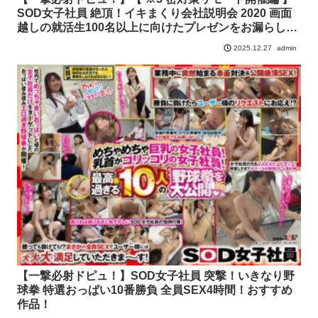
SOD女子社員 絶頂！イキまくり会社説明会 2020 画面
越しの就活生100名以上に向けたプレゼンをお漏らしせ
ずに生放送出来るか？！ SODの将来を担う幹部候補生3
admin
2025.12.27
名がイカされまくりで135絶頂もうたまらんw
【一撃必射ドピュ！】SOD女子社員 突撃！いきなり野
球拳 特選おっぱい10番勝負 全員SEX4時間！おすすめ
作品！