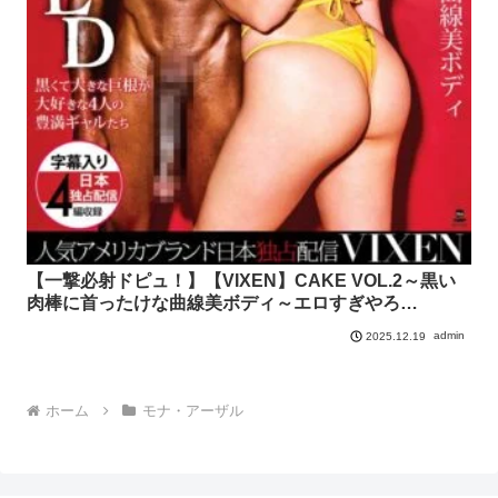
【一撃必射ドピュ！】【VIXEN】CAKE VOL.2～黒い
肉棒に首ったけな曲線美ボディ～エロすぎやろ…
admin
2025.12.19
ホーム
モナ・アーザル