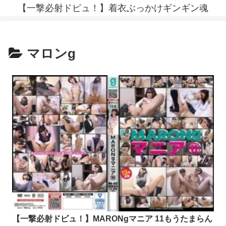
【一撃必射ドピュ！】着衣ぶっかけギンギン魂
マロンg
【一撃必射ドピュ！】MARONgマニア 11もうたまらん