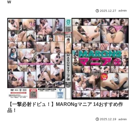
w
admin
2025.12.27
【一撃必射ドピュ！】MARONgマニア 14おすすめ作
品！
admin
2025.12.19