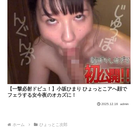
【一撃必射ドピュ！】小坂ひまり ひょっとこアへ顔で
フェラする女今夜のオカズに！
admin
2025.12.16
ホーム
ひょっとこ次郎